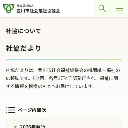
グ
本
ロ
フ
検索
ロ
文
ー
ッ
ー
へ
カ
タ
バ
ル
ー
社協について
ル
ナ
へ
ナ
ビ
社協だより
ビ
ゲ
ゲ
ー
ー
シ
社協だよりは、豊川市社会福祉協議会の機関紙・福祉の
シ
ョ
広報誌です。年4回、各号2万4千部発行され、福祉に関
ョ
ン
する情報を皆様のもとへお届けしています。
ン
へ
へ
ページ内目次
2026年発行