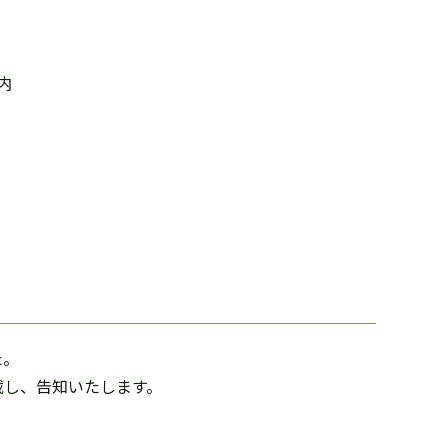
内
た。
載し、告知いたします。