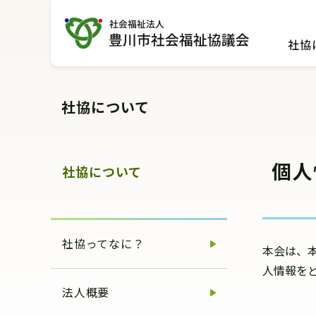
グ
本
ロ
フ
ロ
文
ー
ッ
社協
ー
へ
カ
タ
バ
ル
ー
ル
ナ
へ
社協について
ナ
ビ
ビ
ゲ
ゲ
ー
個人
ー
シ
社協について
シ
ョ
ョ
ン
ン
へ
社協ってなに？
へ
本会は、
人情報を
法人概要