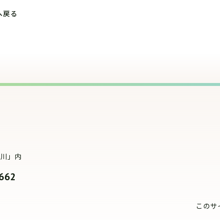
へ戻る
豊川」内
662
このサ