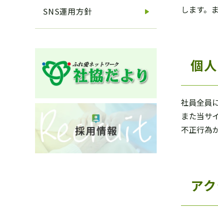
します。
SNS運用方針
個人
社員全員
また当サ
不正行為
アク