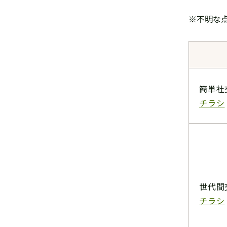
※不明な点
簡単社
チラシ
世代間
チラシ