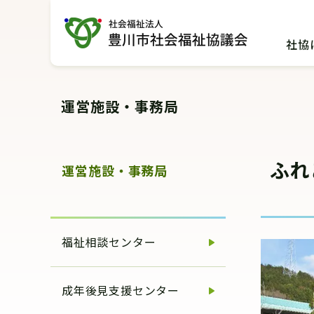
グ
本
ロ
フ
ロ
文
ー
ッ
社協
ー
へ
カ
タ
バ
ル
ー
ル
ナ
へ
運営施設・事務局
ナ
ビ
ビ
ゲ
ゲ
ー
ふれ
ー
シ
運営施設・事務局
シ
ョ
ョ
ン
ン
へ
福祉相談センター
へ
成年後見支援センター