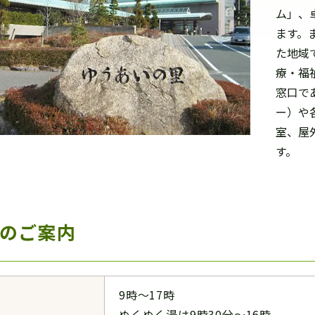
ム」、
ます。
た地域
療・福
窓口で
ー）や
室、屋
す。
のご案内
9時～17時
ぬくぬく湯は9時30分～16時