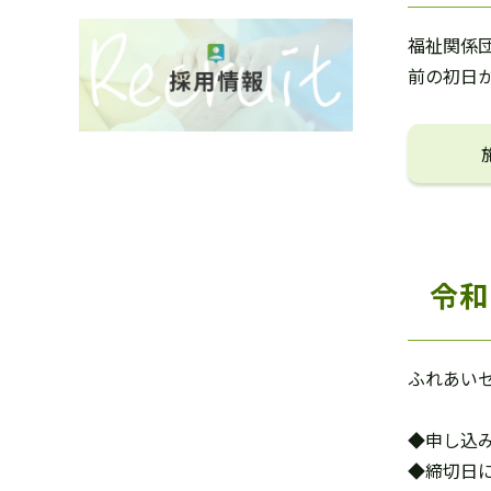
福祉関係
前の初日
令和
ふれあい
◆申し込
◆締切日