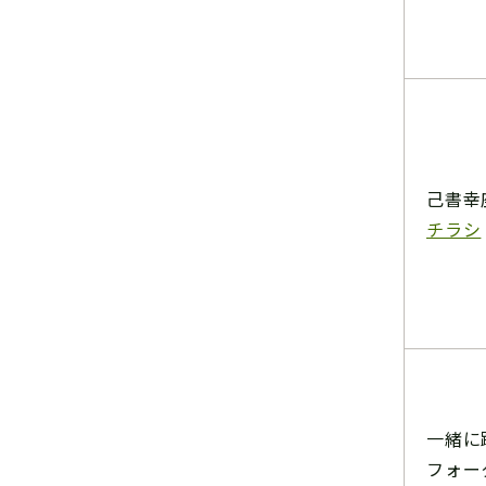
己書幸
チラシ
一緒に
フォー