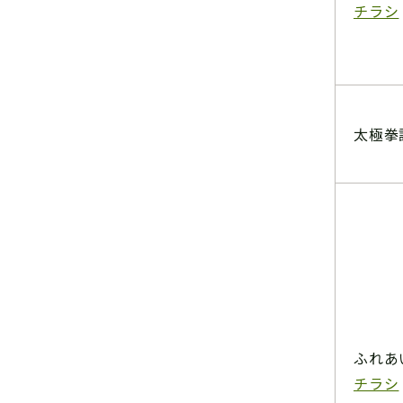
チラシ
太極拳
ふれあ
チラシ