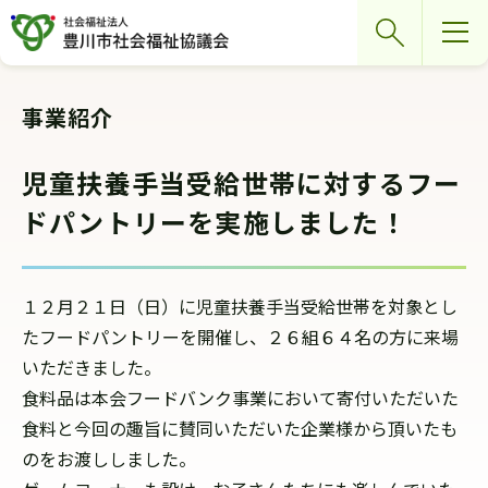
グ
本
ロ
フ
検索
ロ
文
ー
ッ
ー
へ
カ
タ
バ
ル
ー
事業紹介
ル
ナ
へ
ナ
ビ
児童扶養手当受給世帯に対するフー
ビ
ゲ
ドパントリーを実施しました！
ゲ
ー
ー
シ
シ
ョ
１２月２１日（日）に児童扶養手当受給世帯を対象とし
ョ
ン
たフードパントリーを開催し、２６組６４名の方に来場
ン
へ
いただきました。
へ
食料品は本会フードバンク事業において寄付いただいた
食料と今回の趣旨に賛同いただいた企業様から頂いたも
のをお渡ししました。