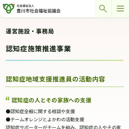
グ
本
ロ
フ
検索
ロ
文
ー
ッ
ー
へ
カ
タ
バ
ル
ー
運営施設・事務局
ル
ナ
へ
ナ
ビ
認知症施策推進事業
ビ
ゲ
ゲ
ー
ー
シ
シ
ョ
認知症地域支援推進員の活動内容
ョ
ン
ン
へ
認知症の人とその家族への支援
へ
●認知症全般に関する相談や支援
●チームオレンジとよかわの活動支援
認知症サポーターがチームを組み、認知症の人やその家