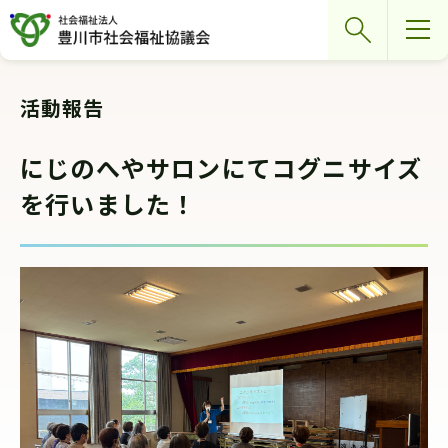
グ
本
ロ
フ
検索
ロ
文
ー
ッ
ー
へ
カ
タ
バ
ル
ー
活動報告
ル
ナ
へ
ナ
ビ
にじのへやサロンにてコグニサイズ
ビ
ゲ
を行いました！
ゲ
ー
ー
シ
シ
ョ
ョ
ン
ン
へ
へ