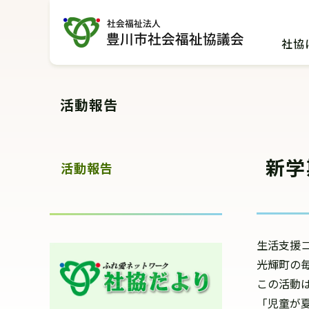
グ
本
ロ
フ
ロ
文
ー
ッ
社協
ー
へ
カ
タ
バ
ル
ー
ル
ナ
へ
活動報告
ナ
ビ
ビ
ゲ
ゲ
ー
新学
ー
シ
活動報告
シ
ョ
ョ
ン
ン
へ
へ
生活支援コ
光輝町の
この活動
「児童が