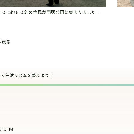
３０に約６０名の住民が西塚公園に集まりました！
へ戻る
操で生活リズムを整えよう！
豊川」内