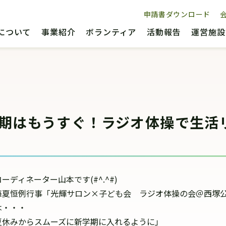
申請書ダウンロード
について
事業紹介
ボランティア
活動報告
運営施設
期はもうすぐ！ラジオ体操で生活
ーディネーター山本です(#^.^#)
毎夏恒例行事「光輝サロン×子ども会 ラジオ体操の会＠西塚
は・・・
夏休みからスムーズに新学期に入れるように」