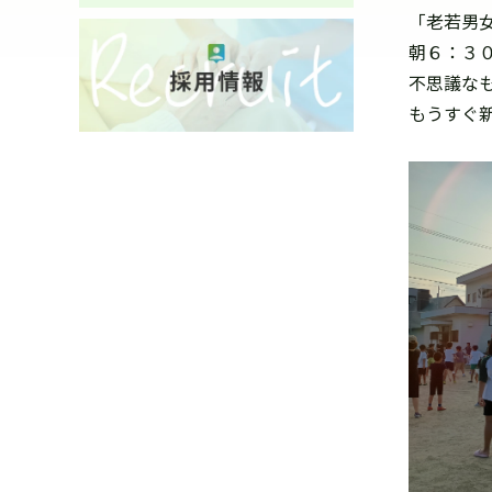
「老若男
朝６：３
不思議な
もうすぐ新