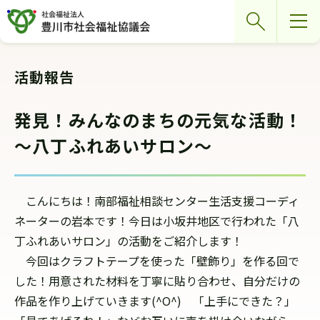
グ
本
ロ
フ
検索
ロ
文
ー
ッ
ー
へ
カ
タ
バ
ル
ー
活動報告
ル
ナ
へ
ナ
ビ
発見！みんなのまちの元気な活動！
ビ
ゲ
～八丁ふれあいサロン～
ゲ
ー
ー
シ
シ
ョ
こんにちは！南部福祉相談センター生活支援コーディ
ョ
ン
ネーターの岩本です！今日は小坂井地区で行われた「八
ン
へ
丁ふれあいサロン」の活動をご紹介します！
へ
今回はクラフトテープを使った「壁飾り」を作る回で
した！用意された材料を丁寧に貼り合わせ、自分だけの
作品を作り上げていきます(^O^) 「上手にできた？」