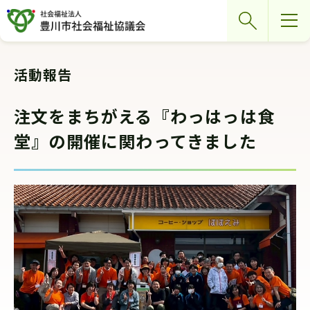
グ
本
ロ
フ
検索
ロ
文
ー
ッ
ー
へ
カ
タ
バ
ル
ー
活動報告
ル
ナ
へ
ナ
ビ
注文をまちがえる『わっはっは食
ビ
ゲ
堂』の開催に関わってきました
ゲ
ー
ー
シ
シ
ョ
ョ
ン
ン
へ
へ