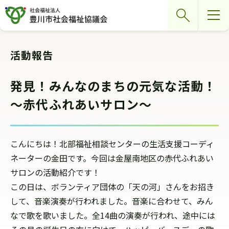
グ
本
ロ
フ
検索
ロ
文
ー
ッ
ー
へ
カ
タ
バ
ル
ー
活動報告
ル
ナ
へ
ナ
ビ
発見！みんなのまちの元気な活動！
ビ
ゲ
～赤代ふれあいサロン～
ゲ
ー
ー
シ
シ
ョ
こんにちは！北部福祉相談センターの生活支援コーディ
ョ
ン
ネーターの金田です。今回は金屋南地区の赤代ふれあい
ン
へ
サロンの活動紹介です！
へ
この日は、ボランティア団体の「天の河」さんをお招き
して、音楽演奏が行われました。音楽に合わせて、みん
なで歌を歌いました。全14曲の演奏が行われ、途中には