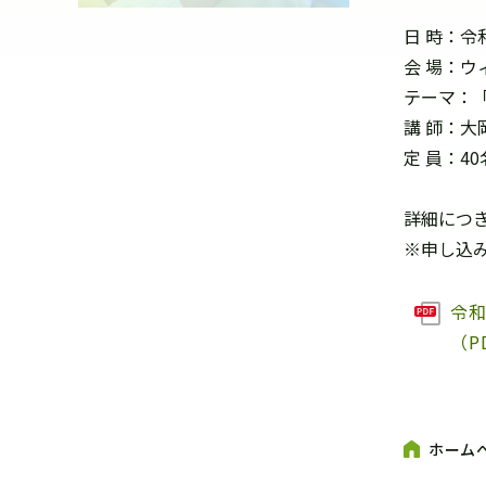
日 時：令和
会 場：ウ
テーマ：
講 師：大
定 員：4
詳細につ
※申し込み
令和
（P
ホーム