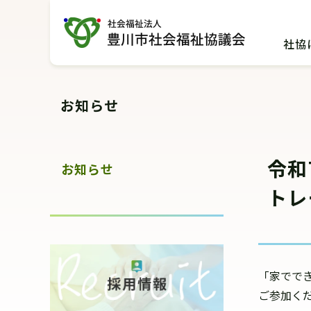
グ
本
ロ
フ
ロ
文
ー
ッ
社協
ー
へ
カ
タ
バ
ル
ー
ル
ナ
へ
お知らせ
ナ
ビ
ビ
ゲ
ゲ
ー
令和
ー
シ
お知らせ
シ
ョ
トレ
ョ
ン
ン
へ
へ
「家でで
ご参加く