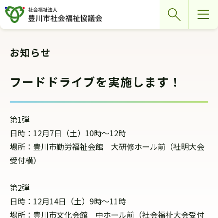
グ
本
ロ
フ
検索
ロ
文
ー
ッ
ー
へ
カ
タ
バ
ル
ー
お知らせ
ル
ナ
へ
ナ
ビ
フードドライブを実施します！
ビ
ゲ
ゲ
ー
ー
シ
第1弾
シ
ョ
日時：12月7日（土）10時～12時
ョ
ン
場所：豊川市勤労福祉会館 大研修ホール前（社明大会
ン
へ
受付横）
へ
第2弾
日時：12月14日（土）9時～11時
場所：豊川市文化会館 中ホール前（社会福祉大会受付